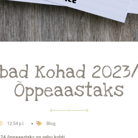
bad Kohad 2023
Õppeaastaks
12:54 p.l.
Blog
24 õppeaastaks on vabu kohti.