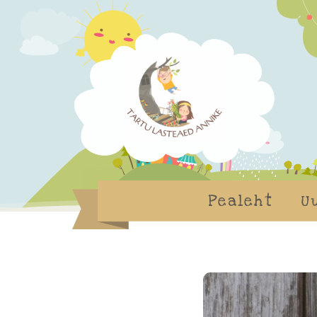
Pealeht
U