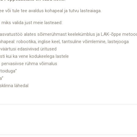
e või tule tee avaldus kohapeal ja tutvu lasteaiaga.
 miks valida just meie lasteaed:
 kasvatustöö alates sõimerühmast keelekümblus ja LAK-õppe metood
ohapeal: robootika, inglise keel, tantsuline võimlemine, lastejooga
 väärtusi edasiviivad üritused
eesti kui ka vene kodukeelega lastele
a pervasiivse rühma võimalus
toiduga”
a”
klinna lähedal