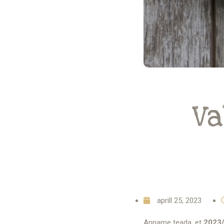
Va
aprill 25, 2023
Anname teada, et
2023/