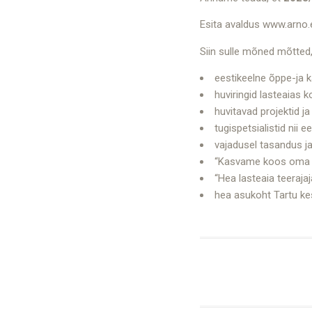
Esita avaldus www.arno.e
Siin sulle mõned mõtted,
eestikeelne õppe-ja
huviringid lasteaias k
huvitavad projektid ja
tugispetsialistid nii 
vajadusel tasandus j
“Kasvame koos oma 
“Hea lasteaia teerajaj
hea asukoht Tartu kes