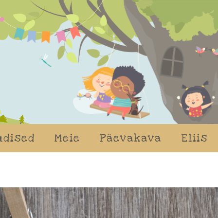
udised
Meie
Päevakava
Eliis