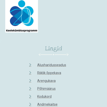
Lingid
Alusharidusseadus
Riiklik õppekava
Arengukava
Põhimäärus
Kodukord
Andmekaitse