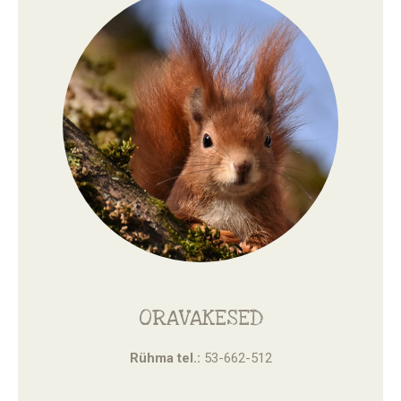
ORAVAKESED
Rühma tel.:
53-662-512