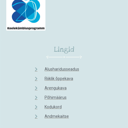
Lingid
Alusharidusseadus
Riiklik õppekava
Arengukava
Põhimäärus
Kodukord
Andmekaitse