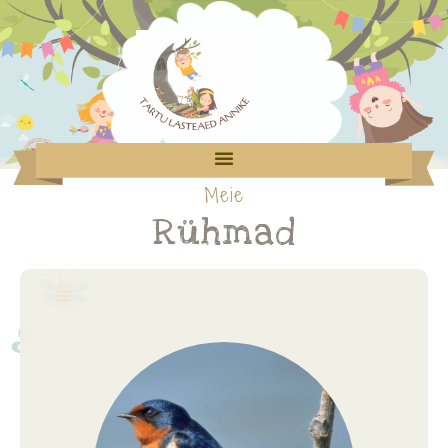
Meie
Rühmad