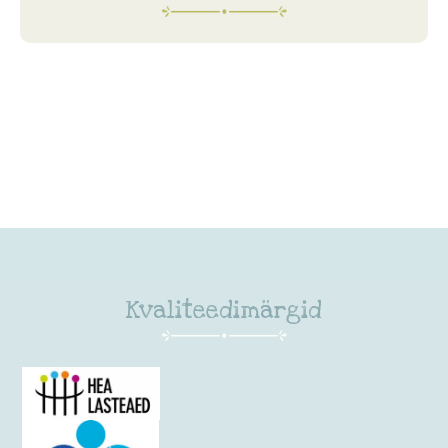
Kvaliteedimärgid