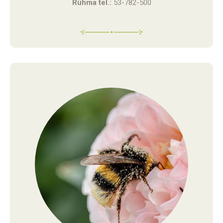
Rühma tel.:
53-782-500