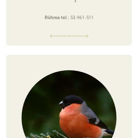
Rühma tel.:
53-961-511