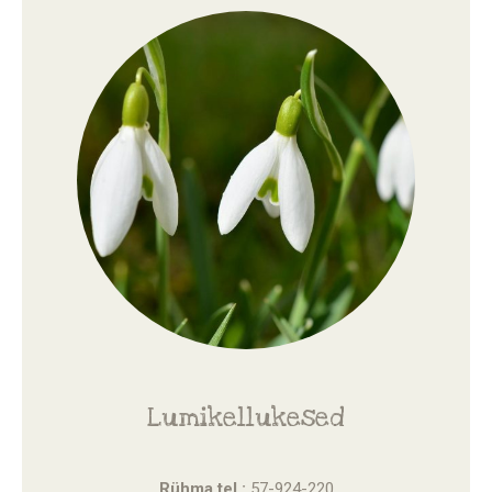
Lumikellukesed
Rühma tel.:
57-924-220