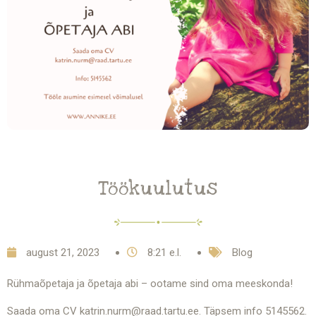
Töökuulutus
august 21, 2023
8:21 e.l.
Blog
Rühmaõpetaja ja õpetaja abi – ootame sind oma meeskonda!
Saada oma CV katrin.nurm@raad.tartu.ee. Täpsem info 5145562.