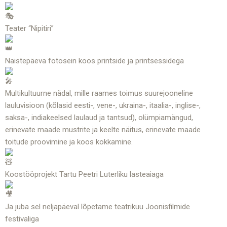
Teater “Nipitiri”
Naistepäeva fotosein koos printside ja printsessidega
Multikultuurne nädal, mille raames toimus suurejooneline
lauluvisioon (kõlasid eesti-, vene-, ukraina-, itaalia-, inglise-,
saksa-, indiakeelsed laulaud ja tantsud), olümpiamängud,
erinevate maade mustrite ja keelte näitus, erinevate maade
toitude proovimine ja koos kokkamine.
Koostööprojekt Tartu Peetri Luterliku lasteaiaga
Ja juba sel neljapäeval lõpetame teatrikuu Joonisfilmide
festivaliga