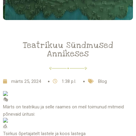
Teatrikuu Sündmused
Annikeses
märts 25, 2024
1:38 p.l.
Blog
Märts on teatrikuu ja selle raames on meil toimunud mitmeid
põnevaid üritusi:
Tsirkus õpetajatelt lastele ja koos lastega