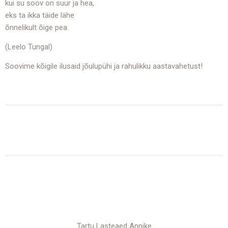
kui su soov on suur ja hea,
eks ta ikka täide lähe
õnnelikult õige pea.
(Leelo Tungal)
Soovime kõigile ilusaid jõulupühi ja rahulikku aastavahetust!
Tartu Lasteaed Annike