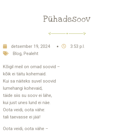
Pühadesoov
detsember 19, 2024
3:53 p.l.
Blog
,
Pealeht
Kõigil meil on omad soovid –
kõik ei täitu kohemaid.
Kui sa näiteks suvel soovid
lumehangi kohevaid,
täide siis su soov ei lähe,
kui just unes lund ei näe.
Oota veidi, oota vähe:
tali taevasse ei jää!
Oota veidi, oota vähe –