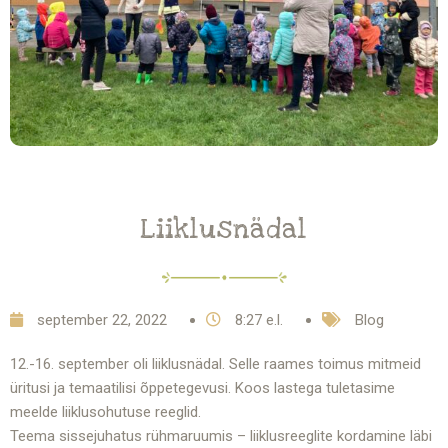
Liiklusnädal
september 22, 2022
8:27 e.l.
Blog
12.-16. september oli liiklusnädal. Selle raames toimus mitmeid
üritusi ja temaatilisi õppetegevusi. Koos lastega tuletasime
meelde liiklusohutuse reeglid.
Teema sissejuhatus rühmaruumis – liiklusreeglite kordamine läbi