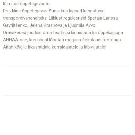
lõimitud õppetegevuste.
Praktiline õppetegevus õues, kus lapsed kehastusid
transpordivahenditeks. Liiklust reguleerisid õpetaja Larissa
Gavriltšenko, Jelena Krasnova ja Ljudmila Avvo.
Oravakesed jõudsid oma teadmisi kinnistada ka õppekäiguga
AHHAA-sse, kus nädal lõpetati magusa šokolaadi töötoaga.
Aitäh kõigile liikusnädala korraldajatele ja läbiviijatele!