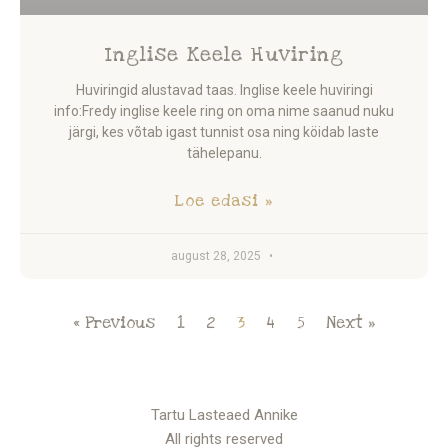
Inglise Keele Huviring
Huviringid alustavad taas. Inglise keele huviringi
info:Fredy inglise keele ring on oma nime saanud nuku
järgi, kes võtab igast tunnist osa ning köidab laste
tähelepanu.
Loe edasi »
august 28, 2025
« Previous
1
2
3
4
5
Next »
Tartu Lasteaed Annike
All rights reserved