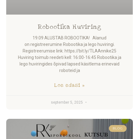
Robootika Huviring
19.09 ALUSTAB ROBOOTIKA! Alanud
on registreerumine Robootika ja lego huviringi.
Registreerumise link: https://bit.ly/TLAAnnike25
Huviring toimub reedeti kell: 16:00-16:45 Robootika ja
lego huviringides õpivad lapsed käsitlema erinevaid
roboteid ja
Loe edasi »
september 5, 2025
BLOG