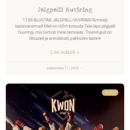
Jalgpalli Huviring
17.09 ALUSTAB JALGPALLI HUVIRING! Armsad
lapsevanemad! Meil on rõõm kutsuda Teie laps jalgpalli
huviringi, mis toimub meie lasteaias. Treeningud on
lõbusad ja arendavad, pakkudes lastele
Loe edasi »
september 11, 2025
BLOG