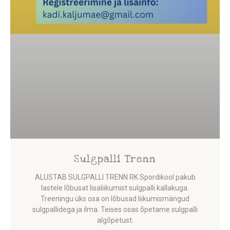
Sulgpalli Trenn
ALUSTAB SULGPALLI TRENN RK Spordikool pakub
lastele lõbusat lisaliikumist sulgpalli kallakuga.
Treeningu üks osa on lõbusad liikumismängud
sulgpallidega ja ilma. Teises osas õpetame sulgpalli
algõpetust: